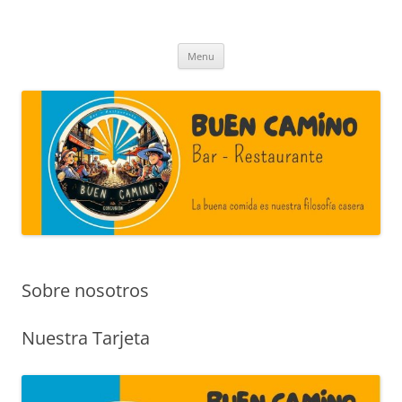
Skip
to
Buen Camino Corcubion
content
La buena comida es nuestra filosofía casera
Menu
Sobre nosotros
Nuestra Tarjeta